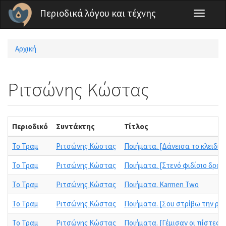
Παράκαμψη προς το κυρίως περιεχόμενο
Περιοδικά λόγου και τέχνης
Toggle
navigati
Αρχική
Είστε εδώ
Ριτσώνης Κώστας
Περιοδικό
Συντάκτης
Τίτλος
Το Τραμ
Ριτσώνης Κώστας
Ποιήματα. [Δάνεισα το κλειδί τ
Το Τραμ
Ριτσώνης Κώστας
Ποιήματα. [Στενό φιδίσιο δρομ
Το Τραμ
Ριτσώνης Κώστας
Ποιήματα. Karmen Two
Το Τραμ
Ριτσώνης Κώστας
Ποιήματα. [Σου στρίβω την ρό
Το Τραμ
Ριτσώνης Κώστας
Ποιήματα. [Γέμισαν οι πίστες]