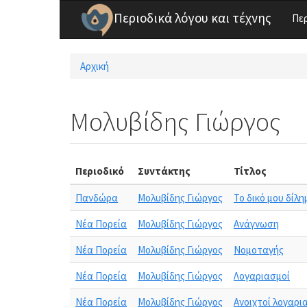
Παράκαμψη προς το κυρίως περιεχόμενο
Περιοδικά λόγου και τέχνης
Πε
Αρχική
Είστε εδώ
Μολυβίδης Γιώργος
Περιοδικό
Συντάκτης
Τίτλος
Πανδώρα
Μολυβίδης Γιώργος
Το δικό μου δίλ
Νέα Πορεία
Μολυβίδης Γιώργος
Ανάγνωση
Νέα Πορεία
Μολυβίδης Γιώργος
Νομοταγής
Νέα Πορεία
Μολυβίδης Γιώργος
Λογαριασμοί
Νέα Πορεία
Μολυβίδης Γιώργος
Ανοιχτοί λογαρι