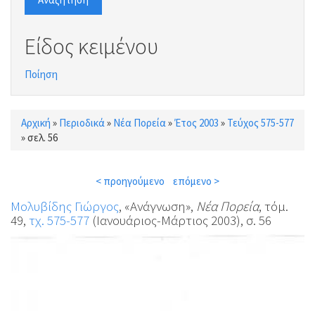
Είδος κειμένου
Ποίηση
Αρχική
»
Περιοδικά
»
Νέα Πορεία
»
Έτος 2003
»
Τεύχος 575-577
Είστε εδώ
»
σελ. 56
< προηγούμενο
επόμενο >
Μολυβίδης Γιώργος
, «Ανάγνωση»,
Νέα Πορεία
, τόμ.
49,
τχ. 575-577
(Ιανουάριος-Μάρτιος 2003), σ. 56