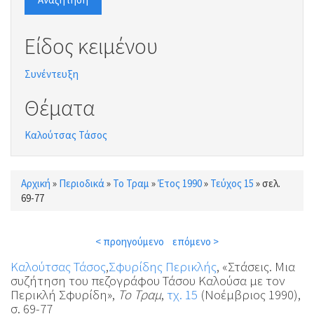
Είδος κειμένου
Συνέντευξη
Θέματα
Καλούτσας Τάσος
Αρχική
»
Περιοδικά
»
Το Τραμ
»
Έτος 1990
»
Τεύχος 15
»
σελ.
Είστε εδώ
69-77
< προηγούμενο
επόμενο >
Καλούτσας Τάσος
,
Σφυρίδης Περικλής
, «Στάσεις. Μια
συζήτηση του πεζογράφου Τάσου Καλούσα με τον
Περικλή Σφυρίδη»,
Το Τραμ
,
τχ. 15
(Νοέμβριος 1990),
σ. 69-77