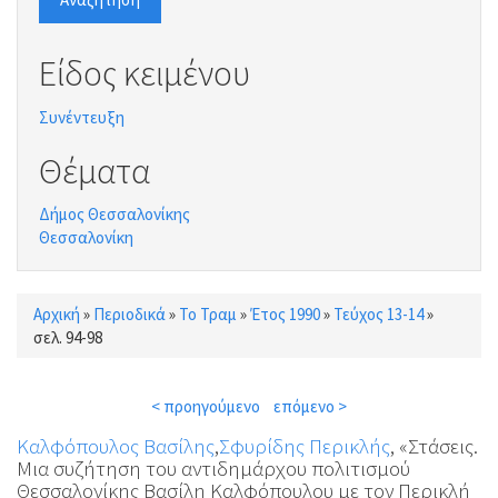
Είδος κειμένου
Συνέντευξη
Θέματα
Δήμος Θεσσαλονίκης
Θεσσαλονίκη
Αρχική
»
Περιοδικά
»
Το Τραμ
»
Έτος 1990
»
Τεύχος 13-14
»
Είστε εδώ
σελ. 94-98
< προηγούμενο
επόμενο >
Καλφόπουλος Βασίλης
,
Σφυρίδης Περικλής
, «Στάσεις.
Μια συζήτηση του αντιδημάρχου πολιτισμού
Θεσσαλονίκης Βασίλη Καλφόπουλου με τον Περικλή