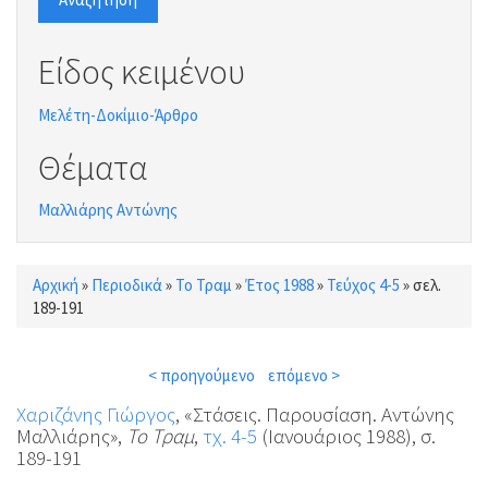
Είδος κειμένου
Μελέτη-Δοκίμιο-Άρθρο
Θέματα
Μαλλιάρης Αντώνης
Αρχική
»
Περιοδικά
»
Το Τραμ
»
Έτος 1988
»
Τεύχος 4-5
»
σελ.
Είστε εδώ
189-191
< προηγούμενο
επόμενο >
Χαριζάνης Γιώργος
, «Στάσεις. Παρουσίαση. Αντώνης
Μαλλιάρης»,
Το Τραμ
,
τχ. 4-5
(Ιανουάριος 1988), σ.
189-191