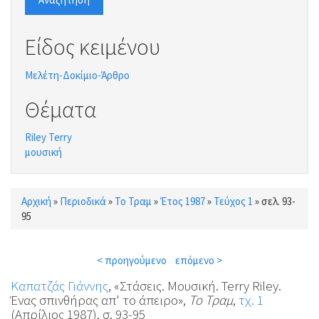
Είδος κειμένου
Μελέτη-Δοκίμιο-Άρθρο
Θέματα
Riley Terry
μουσική
Αρχική
»
Περιοδικά
»
Το Τραμ
»
Έτος 1987
»
Τεύχος 1
»
σελ. 93-
Είστε εδώ
95
< προηγούμενο
επόμενο >
Καπατζάς Γιάννης
, «Στάσεις. Μουσική. Terry Riley.
Ένας σπινθήρας απ' το άπειρο»,
Το Τραμ
,
τχ. 1
(Απρίλιος 1987), σ. 93-95