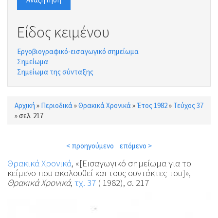
Είδος κειμένου
Εργοβιογραφικό-εισαγωγικό σημείωμα
Σημείωμα
Σημείωμα της σύνταξης
Αρχική
»
Περιοδικά
»
Θρακικά Χρονικά
»
Έτος 1982
»
Τεύχος 37
Είστε εδώ
»
σελ. 217
< προηγούμενο
επόμενο >
Θρακικά Χρονικά
, «[Εισαγωγικό σημείωμα για το
κείμενο που ακολουθεί και τους συντάκτες του]»,
Θρακικά Χρονικά
,
τχ. 37
( 1982), σ. 217