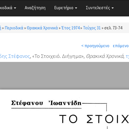
ριοδικά
Αναζήτηση
Ευρετήριο
Συντελεστές
ή
»
Περιοδικά
»
Θρακικά Χρονικά
»
Έτος 1974
»
Τεύχος 31
»
σελ. 73-74
τε εδώ
< προηγούμενο
επόμενο
δης Στέφανος
, «Το Στοιχειό. Διήγημα»,
Θρακικά Χρονικά
,
τ