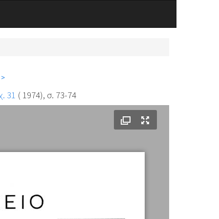
 >
χ. 31
( 1974), σ. 73-74