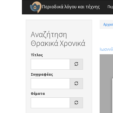
Παράκαμψη προς το κυρίως περιεχόμενο
Περιοδικά λόγου και τέχνης
Πε
Αρχικ
Είσ
Αναζήτηση
Θρακικά Χρονικά
Ιωαννί
Τίτλος
Συγγραφέας
Θέματα