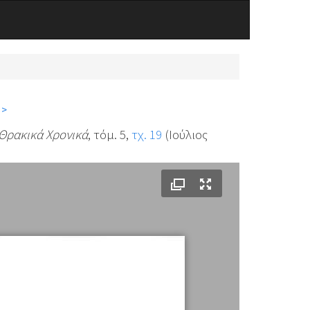
 >
Θρακικά Χρονικά
, τόμ. 5,
τχ. 19
(Ιούλιος