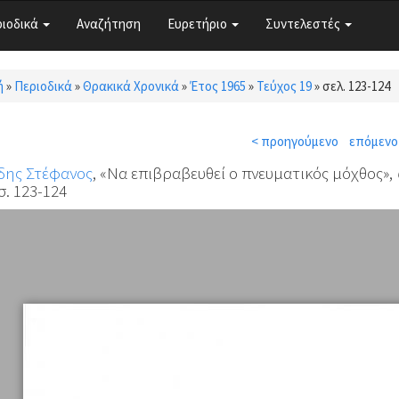
ριοδικά
Αναζήτηση
Ευρετήριο
Συντελεστές
ή
»
Περιοδικά
»
Θρακικά Χρονικά
»
Έτος 1965
»
Τεύχος 19
»
σελ. 123-124
τε εδώ
< προηγούμενο
επόμενο
δης Στέφανος
, «Να επιβραβευθεί ο πνευματικός μόχθος»,
σ. 123-124