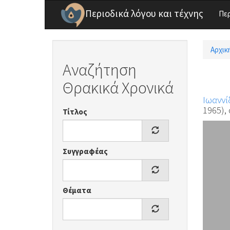
Παράκαμψη προς το κυρίως περιεχόμενο
Περιοδικά λόγου και τέχνης
Πε
Αρχικ
Είσ
Αναζήτηση
Θρακικά Χρονικά
Ιωαννί
1965), 
Τίτλος
Συγγραφέας
Θέματα