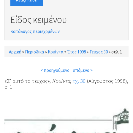
Είδος κειμένου
Κατάλογος περιεχομένων
Αρχική
»
Περιοδικά
»
Κουίντα
»
Έτος 1998
»
Τεύχος 30
»
σελ. 1
Είστε εδώ
< προηγούμενο
επόμενο >
«Σ' αυτό το τεύχος»,
Κουίντα
,
τχ. 30
(Αύγουστος 1998),
σ. 1