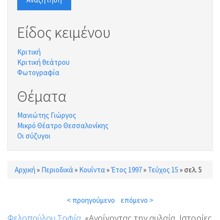
Είδος κειμένου
Κριτική
Κριτική θεάτρου
Φωτογραφία
Θέματα
Μανιώτης Γιώργος
Μικρό Θέατρο Θεσσαλονίκης
Οι σύζυγοι
Αρχική
»
Περιοδικά
»
Κουίντα
»
Έτος 1997
»
Τεύχος 15
»
σελ. 5
Είστε εδώ
< προηγούμενο
επόμενο >
Φελοπούλου Σοφία
, «Ανοίγοντας την αυλαία. Ιστορίες