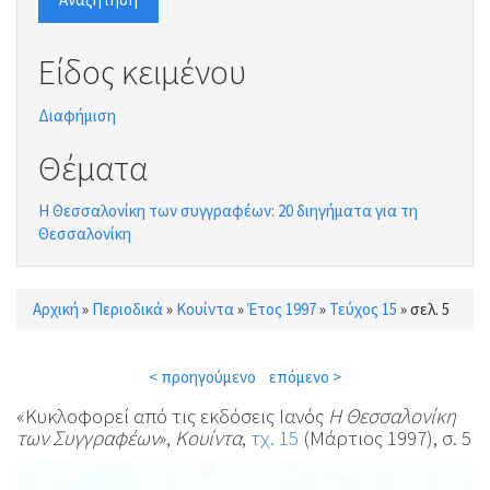
Είδος κειμένου
Διαφήμιση
Θέματα
Η Θεσσαλονίκη των συγγραφέων: 20 διηγήματα για τη
Θεσσαλονίκη
Αρχική
»
Περιοδικά
»
Κουίντα
»
Έτος 1997
»
Τεύχος 15
»
σελ. 5
Είστε εδώ
< προηγούμενο
επόμενο >
«Κυκλοφορεί από τις εκδόσεις Ιανός
Η Θεσσαλονίκη
των Συγγραφέων
»,
Κουίντα
,
τχ. 15
(Μάρτιος 1997), σ. 5