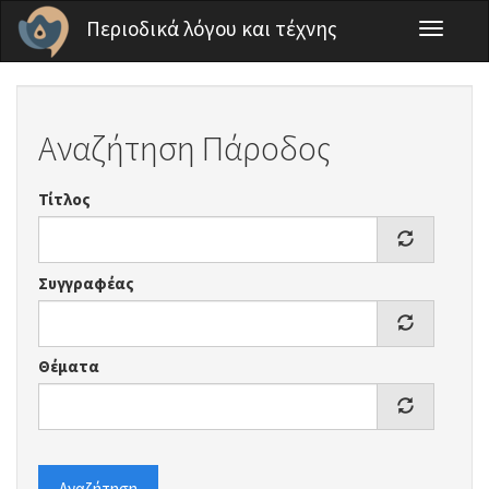
Παράκαμψη προς το κυρίως περιεχόμενο
Περιοδικά λόγου και τέχνης
Toggle
navigati
Αναζήτηση Πάροδος
Τίτλος
Συγγραφέας
Θέματα
Αναζήτηση