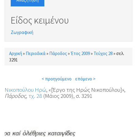
Είδος κειμένου
Ζωγραφική
Αρχική
»
Περιοδικά
»
Πάροδος
»
Έτος 2009
»
Τεύχος 28
»
σελ.
Είστε εδώ
3291
< προηγούμενο
επόμενο >
Νικοπούλου Ηρώ
, «[Έργο της Ηρώς Νικοπούλου]»,
Πάροδος
,
τχ. 28
(Μάιος 2009), σ. 3291