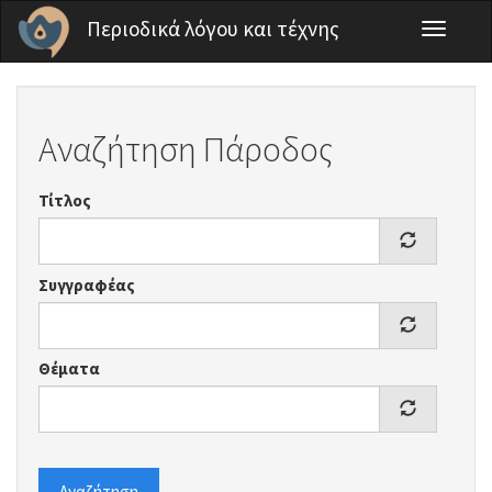
Παράκαμψη προς το κυρίως περιεχόμενο
Περιοδικά λόγου και τέχνης
Toggle
navigati
Αναζήτηση Πάροδος
Τίτλος
Συγγραφέας
Θέματα
Αναζήτηση