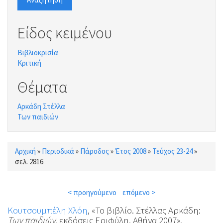
Είδος κειμένου
Βιβλιοκρισία
Κριτική
Θέματα
Αρκάδη Στέλλα
Των παιδιών
Αρχική
»
Περιοδικά
»
Πάροδος
»
Έτος 2008
»
Τεύχος 23-24
»
Είστε εδώ
σελ. 2816
< προηγούμενο
επόμενο >
Κουτσουμπέλη Χλόη
, «Το βιβλίο. Στέλλας Αρκάδη:
Των παιδιών
, εκδόσεις Εριφύλη, Αθήνα 2007»,