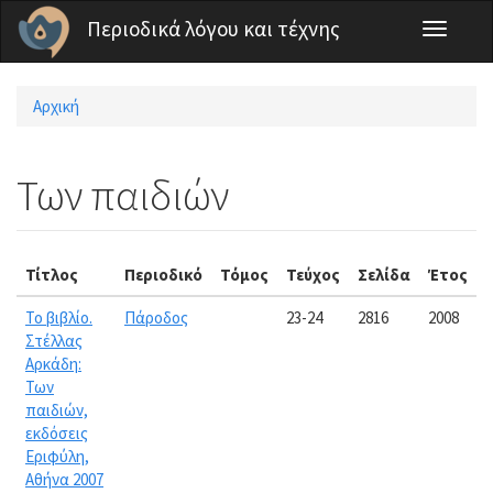
Παράκαμψη προς το κυρίως περιεχόμενο
Περιοδικά λόγου και τέχνης
Toggle
navigati
Αρχική
Είστε εδώ
Των παιδιών
Τίτλος
Περιοδικό
Τόμος
Τεύχος
Σελίδα
Έτος
Το βιβλίο.
Πάροδος
23-24
2816
2008
Στέλλας
Αρκάδη:
Των
παιδιών,
εκδόσεις
Εριφύλη,
Αθήνα 2007