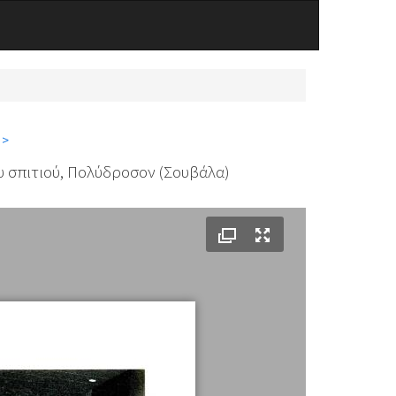
 >
υ σπιτιού, Πολύδροσον (Σουβάλα)