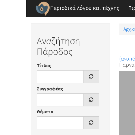
Παράκαμψη προς το κυρίως περιεχόμενο
Περιοδικά λόγου και τέχνης
Πε
Αρχικ
Είσ
Αναζήτηση
Πάροδος
(ανυπ
Παρνα
Τίτλος
Συγγραφέας
Θέματα