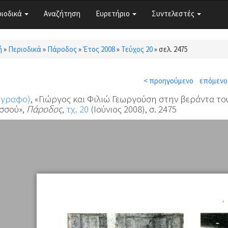
ριοδικά
Αναζήτηση
Ευρετήριο
Συντελεστές
ή
»
Περιοδικά
»
Πάροδος
»
Έτος 2008
»
Τεύχος 20
»
σελ. 2475
τε εδώ
< προηγούμενο
επόμενο
όγραφο)
, «Γιώργος και Φιλιώ Γεωργούση στην βεράντα το
σσού»,
Πάροδος
,
τχ. 20
(Ιούνιος 2008), σ. 2475