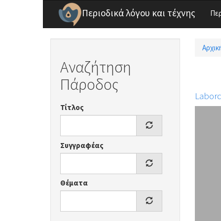
Παράκαμψη προς το κυρίως περιεχόμενο
Περιοδικά λόγου και τέχνης
Πε
Αρχικ
Είσ
Αναζήτηση
Πάροδος
Labord
Τίτλος
Συγγραφέας
Θέματα