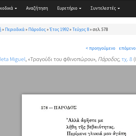
ριοδικά
Αναζήτηση
Ευρετήριο
Συντελεστές
ή
»
Περιοδικά
»
Πάροδος
»
Έτος 1992
»
Τεύχος 8
»
σελ. 578
τε εδώ
< προηγούμενο
επόμενο
eta Miguel
, «Τραγούδι του φθινοπώρου»,
Πάροδος
,
τχ. 8
(