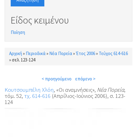
Είδος κειμένου
Ποίηση
Αρχική
»
Περιοδικά
»
Νέα Πορεία
»
Έτος 2006
»
Τεύχος 614-616
Είστε εδώ
»
σελ. 123-124
< προηγούμενο
επόμενο >
Κουτσουμπέλη Χλόη
, «Οι αναμνήσεις»,
Νέα Πορεία
,
τόμ. 52,
τχ. 614-616
(Απρίλιος-Ιούνιος 2006), σ. 123-
124