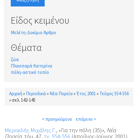
Είδος κειμένου
Μελέτη-Δοκίμιο-Άρθρο
Θέματα
ζώα
Πλασσαρά Κατερίνα
πόλη-αστικό τοπίο
Αρχική
»
Περιοδικά
»
Νέα Πορεία
»
Έτος 2001
»
Τεύχος 554-556
Είστε εδώ
»
σελ. 142-145
< προηγούμενο
επόμενο >
Μερακλής Μιχάλης Γ.
, «Για την πόλη (35)»,
Νέα
Πορεία
, τόμ. 47,
τχ. 554-556
(Απρίλιος-Ιούνιος 2001),