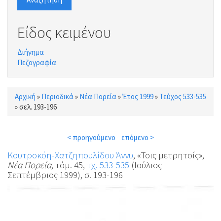
Είδος κειμένου
Διήγημα
Πεζογραφία
Αρχική
»
Περιοδικά
»
Νέα Πορεία
»
Έτος 1999
»
Τεύχος 533-535
Είστε εδώ
»
σελ. 193-196
< προηγούμενο
επόμενο >
Κουτροκόη-Χατζηπουλίδου Άννυ
, «Τοις μετρητοίς»,
Νέα Πορεία
, τόμ. 45,
τχ. 533-535
(Ιούλιος-
Σεπτέμβριος 1999), σ. 193-196