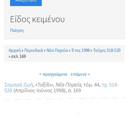
Είδος κειμένου
Ποίηση
Αρχική
»
Περιοδικά
»
Νέα Πορεία
»
Έτος 1998
»
Τεύχος 518-520
Είστε εδώ
»
σελ. 169
< προηγούμενο
επόμενο >
Σαμαρά Ζωή
, «Ταξίδι»,
Νέα Πορεία
, τόμ. 44,
τχ. 518-
520
(Απρίλιος-Ιούνιος 1998), σ. 169