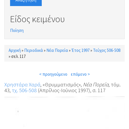
Είδος κειμένου
Ποίηση
Αρχική
»
Περιοδικά
»
Νέα Πορεία
»
Έτος 1997
»
Τεύχος 506-508
Είστε εδώ
»
σελ. 117
< προηγούμενο
επόμενο >
Χρηστάρα Χαρά
, «Θρυμματισμός»,
Νέα Πορεία
, τόμ.
43,
τχ. 506-508
(Απρίλιος-Ιούνιος 1997), σ. 117