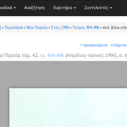
ριοδικά
Αναζήτηση
Ευρετήριο
Συντελεστές
ή
»
Περιοδικά
»
Νέα Πορεία
»
Έτος 1996
»
Τεύχος 494-496
»
σελ. (έσω οπ
τε εδώ
< προηγούμενο
επόμενο
α Πορεία
, τόμ. 42,
τχ. 494-496
(Απρίλιος-Ιούνιος 1996), σ.