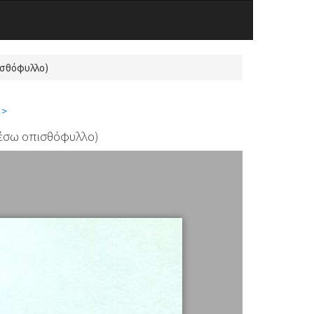
ισθόφυλλο)
 >
 (έσω οπισθόφυλλο)