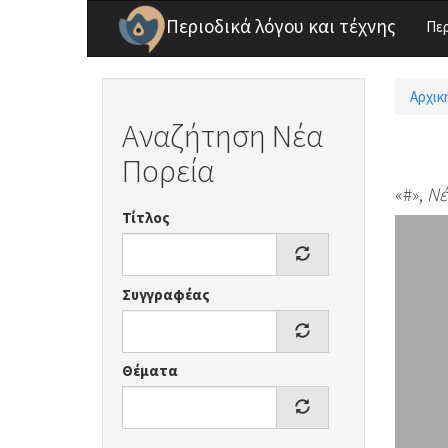
Παράκαμψη προς το κυρίως περιεχόμενο
Περιοδικά λόγου και τέχνης
Πε
Αρχικ
Είσ
Αναζήτηση Νέα
Πορεία
«#»,
Νέ
Τίτλος
Συγγραφέας
Θέματα