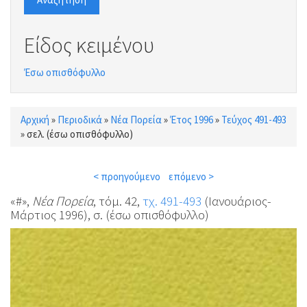
Είδος κειμένου
Έσω οπισθόφυλλο
Αρχική
»
Περιοδικά
»
Νέα Πορεία
»
Έτος 1996
»
Τεύχος 491-493
Είστε εδώ
»
σελ. (έσω οπισθόφυλλο)
< προηγούμενο
επόμενο >
«#»,
Νέα Πορεία
, τόμ. 42,
τχ. 491-493
(Ιανουάριος-
Μάρτιος 1996), σ. (έσω οπισθόφυλλο)