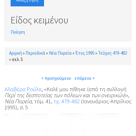
Είδος κειμένου
Ποίηση
Αρχική
»
Περιοδικά
»
Νέα Πορεία
»
Έτος 1995
»
Τεύχος 479-482
Είστε εδώ
»
σελ. 5
< προηγούμενο
επόμενο >
Αλαβέρα Ρούλα
, «Καλέ μου πίθηκε (από τη συλλογή
Περί της δεσποτείας των πόλεων και των ονειρικών
)»,
Νέα Πορεία
, τόμ. 41,
τχ. 479-482
(Ιανουάριος-Απρίλιος
1995), σ. 5