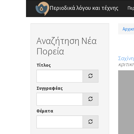
Παράκαμψη προς το κυρίως περιεχόμενο
Περιοδικά λόγου και τέχνης
Πε
Αρχικ
Είσ
Αναζήτηση Νέα
Πορεία
Σαχίν
κριτικ
Τίτλος
Συγγραφέας
Θέματα