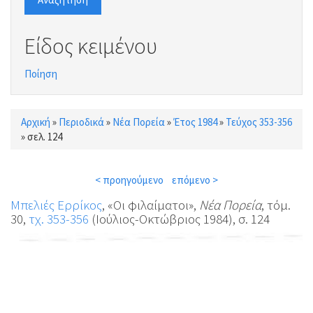
Είδος κειμένου
Ποίηση
Αρχική
»
Περιοδικά
»
Νέα Πορεία
»
Έτος 1984
»
Τεύχος 353-356
Είστε εδώ
»
σελ. 124
< προηγούμενο
επόμενο >
Μπελιές Ερρίκος
, «Οι φιλαίματοι»,
Νέα Πορεία
, τόμ.
30,
τχ. 353-356
(Ιούλιος-Οκτώβριος 1984), σ. 124