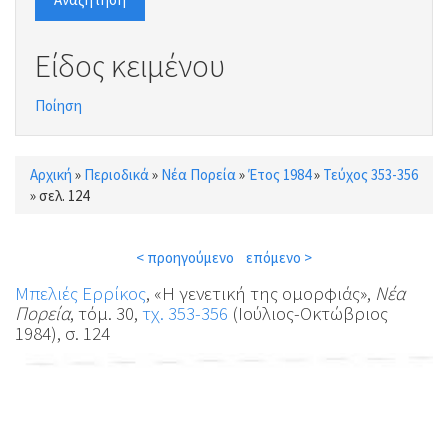
Είδος κειμένου
Ποίηση
Αρχική
»
Περιοδικά
»
Νέα Πορεία
»
Έτος 1984
»
Τεύχος 353-356
Είστε εδώ
»
σελ. 124
< προηγούμενο
επόμενο >
Μπελιές Ερρίκος
, «Η γενετική της ομορφιάς»,
Νέα
Πορεία
, τόμ. 30,
τχ. 353-356
(Ιούλιος-Οκτώβριος
1984), σ. 124