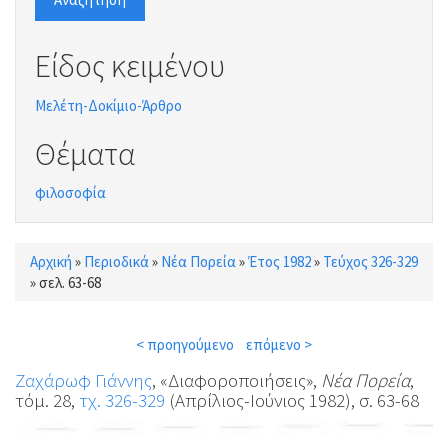
Είδος κειμένου
Μελέτη-Δοκίμιο-Άρθρο
Θέματα
φιλοσοφία
Αρχική
»
Περιοδικά
»
Νέα Πορεία
»
Έτος 1982
»
Τεύχος 326-329
Είστε εδώ
»
σελ. 63-68
< προηγούμενο
επόμενο >
Ζαχάρωφ Γιάννης
, «Διαφοροποιήσεις»,
Νέα Πορεία
,
τόμ. 28,
τχ. 326-329
(Απρίλιος-Ιούνιος 1982), σ. 63-68