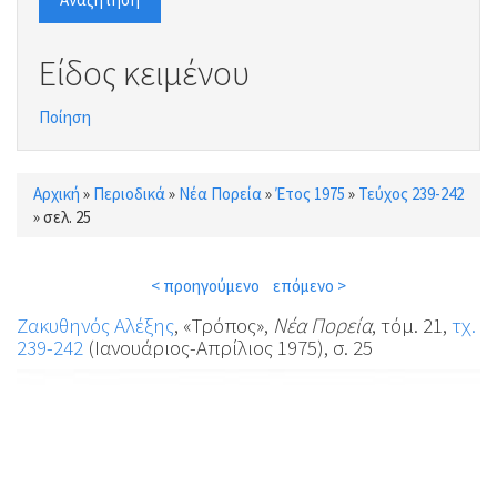
Είδος κειμένου
Ποίηση
Αρχική
»
Περιοδικά
»
Νέα Πορεία
»
Έτος 1975
»
Τεύχος 239-242
Είστε εδώ
»
σελ. 25
< προηγούμενο
επόμενο >
Ζακυθηνός Αλέξης
, «Τρόπος»,
Νέα Πορεία
, τόμ. 21,
τχ.
239-242
(Ιανουάριος-Απρίλιος 1975), σ. 25