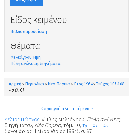
Είδος κειμένου
Βιβλιοπαρουσίαση
Θέματα
Μελεάγρου Ήβη
Πόλη ανώνυμη: διηγήματα
Αρχική
»
Περιοδικά
»
Νέα Πορεία
»
Έτος 1964
»
Τεύχος 107-108
Είστε εδώ
»
σελ. 67
< προηγούμενο
επόμενο >
Δέλιος Γιώργος
, «Ήβης Μελεάγρου,
Πόλη ανώνυμη
,
διηγήματα»,
Νέα Πορεία
, τόμ. 10,
τχ. 107-108
(Ιανουάριος-Φεβρουάριος 1964), σ. 67