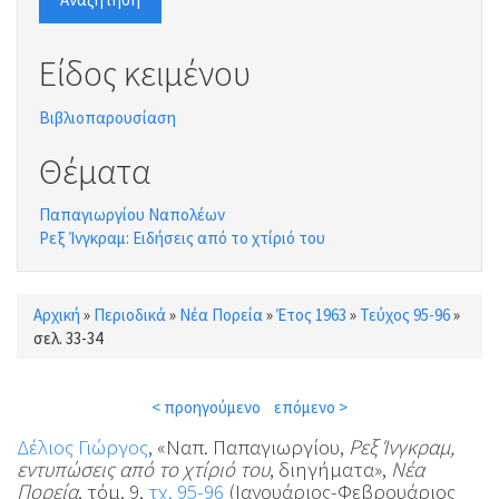
Είδος κειμένου
Βιβλιοπαρουσίαση
Θέματα
Παπαγιωργίου Ναπολέων
Ρεξ Ίνγκραμ: Ειδήσεις από το χτίριό του
Αρχική
»
Περιοδικά
»
Νέα Πορεία
»
Έτος 1963
»
Τεύχος 95-96
»
Είστε εδώ
σελ. 33-34
< προηγούμενο
επόμενο >
Δέλιος Γιώργος
, «Ναπ. Παπαγιωργίου,
Ρεξ Ίνγκραμ,
εντυπώσεις από το χτίριό του
, διηγήματα»,
Νέα
Πορεία
, τόμ. 9,
τχ. 95-96
(Ιανουάριος-Φεβρουάριος