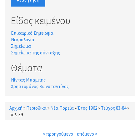
Είδος κειμένου
Επικαιρικό Σημείωμα
Νεκρολογία
Σημείωμα
Σημείωμα της σύνταξης
Θέματα
Νίντας Μπάμπης
Χρηστομάνος Κωνσταντίνος
Αρχική
»
Περιοδικά
»
Νέα Πορεία
»
Έτος 1962
»
Τεύχος 83-84
»
Είστε εδώ
σελ. 39
< προηγούμενο
επόμενο >