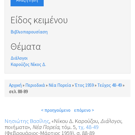
Είδος κειμένου
Βιβλιοπαρουσίαση
Θέματα
Διάλογοι
Καρούζος Νίκος Δ.
Αρχική
»
Περιοδικά
»
Νέα Πορεία
»
Έτος 1959
»
Τεύχος 48-49
»
Είστε εδώ
σελ. 88-89
< προηγούμενο
επόμενο >
Νησιώτης Βασίλης
, «Νίκου Δ. Καρούζου,
Διάλογοι
,
ποιήματα»,
Νέα Πορεία
, τόμ. 5,
τχ. 48-49
(Φεβρουάριος-Μάρτιος 1959), σ. 88-89