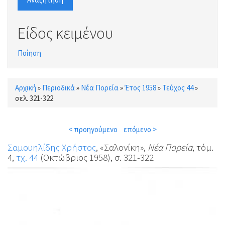
Είδος κειμένου
Ποίηση
Αρχική
»
Περιοδικά
»
Νέα Πορεία
»
Έτος 1958
»
Τεύχος 44
»
Είστε εδώ
σελ. 321-322
< προηγούμενο
επόμενο >
Σαμουηλίδης Χρήστος
, «Σαλονίκη»,
Νέα Πορεία
, τόμ.
4,
τχ. 44
(Οκτώβριος 1958), σ. 321-322