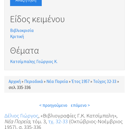
Είδος κειμένου
Βιβλιοκρισία
Κριτική
Θέματα
Κατσίμπαλης Γεώργιος Κ.
Αρχική
»
Περιοδικά
»
Νέα Πορεία
»
Έτος 1957
»
Τεύχος 32-33
»
Είστε εδώ
σελ. 335-336
< προηγούμενο
επόμενο >
Δέλιος Γιώργος
, «Βιβλιογραφίες Γ.Κ. Κατσίμπαλη»,
Νέα Πορεία
, τόμ. 3,
τχ. 32-33
(Οκτώβριος-Νοέμβριος
1957), σ. 335-336