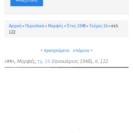
Αρχική
»
Περιοδικά
»
Μορφές
»
Έτος 1948
»
Τεύχος 16
»
σελ.
Είστε εδώ
122
< προηγούμενο
επόμενο >
«##»,
Μορφές
,
τχ. 16
(Ιανουάριος 1948), σ. 122