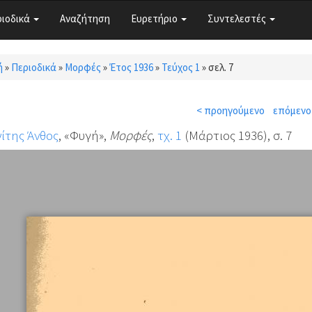
ριοδικά
Αναζήτηση
Ευρετήριο
Συντελεστές
ή
»
Περιοδικά
»
Μορφές
»
Έτος 1936
»
Τεύχος 1
»
σελ. 7
τε εδώ
< προηγούμενο
επόμενο
ίτης Άνθος
, «Φυγή»,
Μορφές
,
τχ. 1
(Μάρτιος 1936), σ. 7