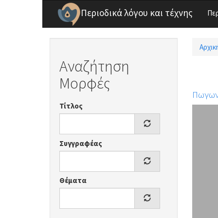
Παράκαμψη προς το κυρίως περιεχόμενο
Περιοδικά λόγου και τέχνης
Πε
Αρχικ
Είσ
Αναζήτηση
Μορφές
Πωγων
Τίτλος
Συγγραφέας
Θέματα