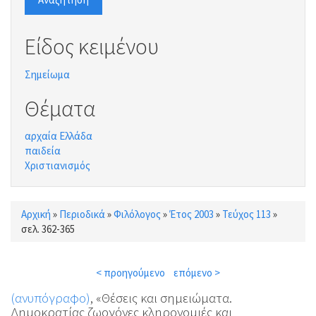
Είδος κειμένου
Σημείωμα
Θέματα
αρχαία Ελλάδα
παιδεία
Χριστιανισμός
Αρχική
»
Περιοδικά
»
Φιλόλογος
»
Έτος 2003
»
Τεύχος 113
»
Είστε εδώ
σελ. 362-365
< προηγούμενο
επόμενο >
(ανυπόγραφο)
, «Θέσεις και σημειώματα.
Δημοκρατίας ζωογόνες κληρονομιές και