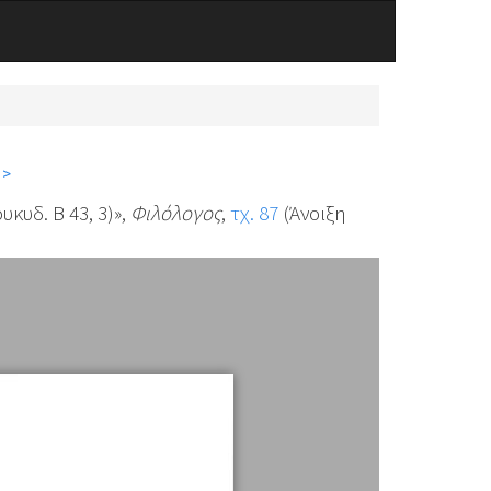
 >
κυδ. Β 43, 3)»,
Φιλόλογος
,
τχ. 87
(Άνοιξη