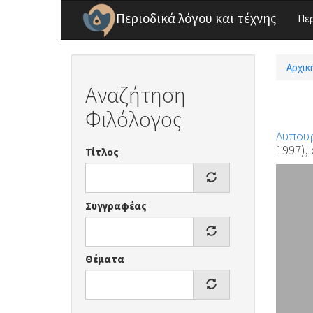
Παράκαμψη προς το κυρίως περιεχόμενο
Περιοδικά λόγου και τέχνης
Πε
Αρχικ
Είσ
Αναζήτηση
Φιλόλογος
Λυπου
1997), 
Τίτλος
Συγγραφέας
Θέματα