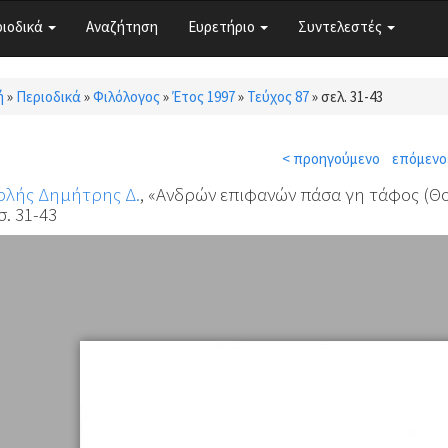
ριοδικά
Αναζήτηση
Ευρετήριο
Συντελεστές
ή
»
Περιοδικά
»
Φιλόλογος
»
Έτος 1997
»
Τεύχος 87
»
σελ. 31-43
τε εδώ
< προηγούμενο
επόμενο
ρλής Δημήτρης Δ.
, «Ανδρών επιφανών πάσα γη τάφος (Θου
σ. 31-43