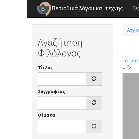
Παράκαμψη προς το κυρίως περιεχόμενο
Περιοδικά λόγου και τέχνης
Πε
Αρχικ
Είσ
Αναζήτηση
Φιλόλογος
Τομπαΐ
175
Τίτλος
Συγγραφέας
Θέματα