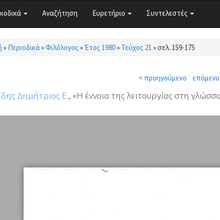
ριοδικά
Αναζήτηση
Ευρετήριο
Συντελεστές
ή
»
Περιοδικά
»
Φιλόλογος
»
Έτος 1980
»
Τεύχος 21
»
σελ. 159-175
τε εδώ
< προηγούμενο
επόμενο
δης Δημήτριος Ε.
, «Η έννοια της λειτουργίας στη γλώσσ