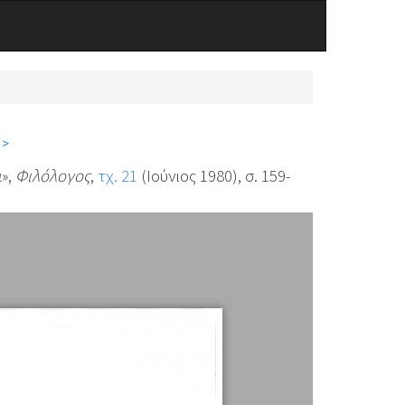
 >
α»,
Φιλόλογος
,
τχ. 21
(Ιούνιος 1980), σ. 159-