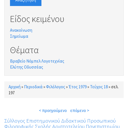
Είδος κειμένου
Ανακοίνωση
Σημείωμα
Θέματα
Βραβείο Νόμπελ Λογοτεχνίας
Ελύτης Οδυσσέας
Αρχική
»
Περιοδικά
»
Φιλόλογος
»
Έτος 1979
»
Τεύχος 18
»
σελ.
Είστε εδώ
197
< προηγούμενο
επόμενο >
Σύλλογος Επιστημονικού Διδακτικού Προσωπικού
Φιλοσοφικής Σχολής Αριστοτελείου Πανεπιστημίου