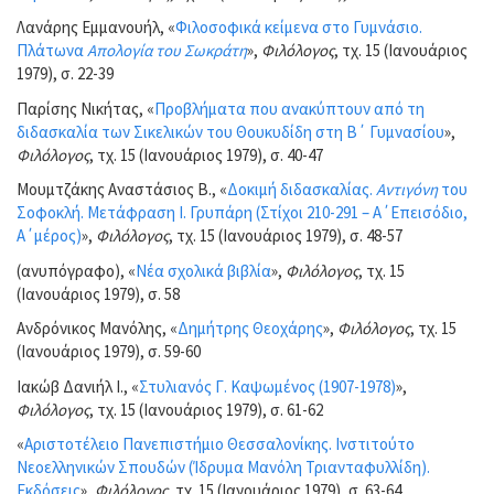
Λανάρης Εμμανουήλ, «
Φιλοσοφικά κείμενα στο Γυμνάσιο.
Πλάτωνα
Απολογία του Σωκράτη
»,
Φιλόλογος
, τχ. 15 (Ιανουάριος
1979), σ. 22-39
Παρίσης Νικήτας, «
Προβλήματα που ανακύπτουν από τη
διδασκαλία των Σικελικών του Θουκυδίδη στη Β΄ Γυμνασίου
»,
Φιλόλογος
, τχ. 15 (Ιανουάριος 1979), σ. 40-47
Μουμτζάκης Αναστάσιος Β., «
Δοκιμή διδασκαλίας.
Αντιγόνη
του
Σοφοκλή. Μετάφραση Ι. Γρυπάρη (Στίχοι 210-291 – Α΄Επεισόδιο,
Α΄μέρος)
»,
Φιλόλογος
, τχ. 15 (Ιανουάριος 1979), σ. 48-57
(ανυπόγραφο), «
Νέα σχολικά βιβλία
»,
Φιλόλογος
, τχ. 15
(Ιανουάριος 1979), σ. 58
Ανδρόνικος Μανόλης, «
Δημήτρης Θεοχάρης
»,
Φιλόλογος
, τχ. 15
(Ιανουάριος 1979), σ. 59-60
Ιακώβ Δανιήλ Ι., «
Στυλιανός Γ. Καψωμένος (1907-1978)
»,
Φιλόλογος
, τχ. 15 (Ιανουάριος 1979), σ. 61-62
«
Αριστοτέλειο Πανεπιστήμιο Θεσσαλονίκης. Ινστιτούτο
Νεοελληνικών Σπουδών (Ίδρυμα Μανόλη Τριανταφυλλίδη).
Εκδόσεις
»,
Φιλόλογος
, τχ. 15 (Ιανουάριος 1979), σ. 63-64