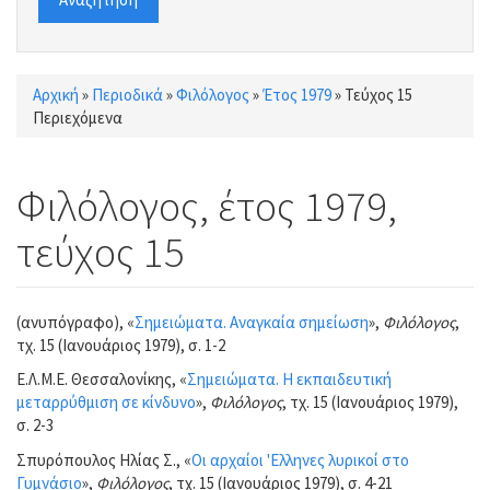
Αρχική
»
Περιοδικά
»
Φιλόλογος
»
Έτος 1979
»
Τεύχος 15
Είστε εδώ
Περιεχόμενα
Φιλόλογος, έτος 1979,
τεύχος 15
(ανυπόγραφο), «
Σημειώματα. Αναγκαία σημείωση
»,
Φιλόλογος
,
τχ. 15 (Ιανουάριος 1979), σ. 1-2
Ε.Λ.Μ.Ε. Θεσσαλονίκης, «
Σημειώματα. Η εκπαιδευτική
μεταρρύθμιση σε κίνδυνο
»,
Φιλόλογος
, τχ. 15 (Ιανουάριος 1979),
σ. 2-3
Σπυρόπουλος Ηλίας Σ., «
Οι αρχαίοι 'Ελληνες λυρικοί στο
Γυμνάσιο
»,
Φιλόλογος
, τχ. 15 (Ιανουάριος 1979), σ. 4-21