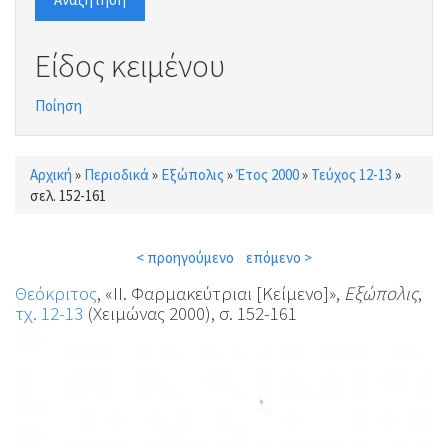
Είδος κειμένου
Ποίηση
Αρχική
»
Περιοδικά
»
Εξώπολις
»
Έτος 2000
»
Τεύχος 12-13
»
Είστε εδώ
σελ. 152-161
< προηγούμενο
επόμενο >
Θεόκριτος
, «ΙΙ. Φαρμακεύτριαι [Κείμενο]»,
Εξώπολις
,
τχ. 12-13
(Χειμώνας 2000), σ. 152-161