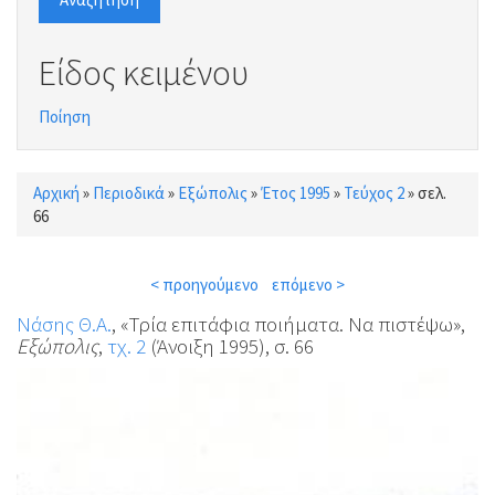
Είδος κειμένου
Ποίηση
Αρχική
»
Περιοδικά
»
Εξώπολις
»
Έτος 1995
»
Τεύχος 2
»
σελ.
Είστε εδώ
66
< προηγούμενο
επόμενο >
Νάσης Θ.Α.
, «Τρία επιτάφια ποιήματα. Να πιστέψω»,
Εξώπολις
,
τχ. 2
(Άνοιξη 1995), σ. 66