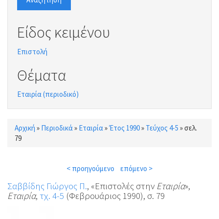
Είδος κειμένου
Επιστολή
Θέματα
Εταιρία (περιοδικό)
Αρχική
»
Περιοδικά
»
Εταιρία
»
Έτος 1990
»
Τεύχος 4-5
»
σελ.
Είστε εδώ
79
< προηγούμενο
επόμενο >
Σαββίδης Γιώργος Π.
, «Επιστολές στην
Εταιρία
»,
Εταιρία
,
τχ. 4-5
(Φεβρουάριος 1990), σ. 79