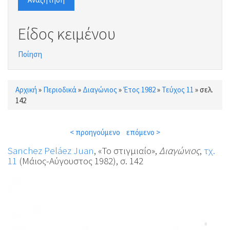
Είδος κειμένου
Ποίηση
Αρχική
»
Περιοδικά
»
Διαγώνιος
»
Έτος 1982
»
Τεύχος 11
»
σελ.
Είστε εδώ
142
< προηγούμενο
επόμενο >
Sanchez Peláez Juan
, «Το στιγμιαίο»,
Διαγώνιος
,
τχ.
11
(Μάιος-Αύγουστος 1982), σ. 142