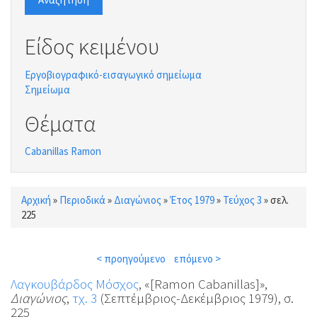
Είδος κειμένου
Εργοβιογραφικό-εισαγωγικό σημείωμα
Σημείωμα
Θέματα
Cabanillas Ramon
Αρχική
»
Περιοδικά
»
Διαγώνιος
»
Έτος 1979
»
Τεύχος 3
»
σελ.
Είστε εδώ
225
< προηγούμενο
επόμενο >
Λαγκουβάρδος Μόσχος
, «[Ramon Cabanillas]»,
Διαγώνιος
,
τχ. 3
(Σεπτέμβριος-Δεκέμβριος 1979), σ.
225