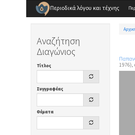
Παράκαμψη προς το κυρίως περιεχόμενο
Περιοδικά λόγου και τέχνης
Πε
Αρχικ
Είσ
Αναζήτηση
Διαγώνιος
Παπαν
1976), 
Τίτλος
Συγγραφέας
Θέματα