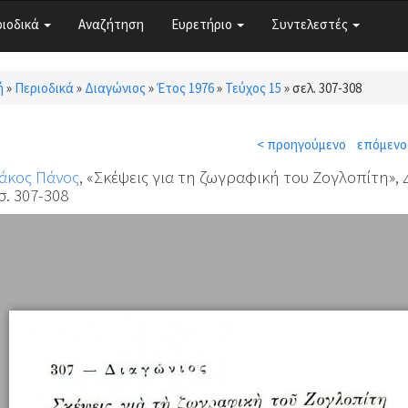
ριοδικά
Αναζήτηση
Ευρετήριο
Συντελεστές
ή
»
Περιοδικά
»
Διαγώνιος
»
Έτος 1976
»
Τεύχος 15
»
σελ. 307-308
τε εδώ
< προηγούμενο
επόμενο
άκος Πάνος
, «Σκέψεις για τη ζωγραφική του Ζογλοπίτη»,
σ. 307-308