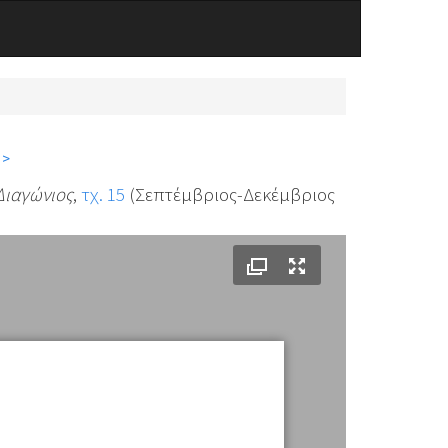
 >
Διαγώνιος
,
τχ. 15
(Σεπτέμβριος-Δεκέμβριος